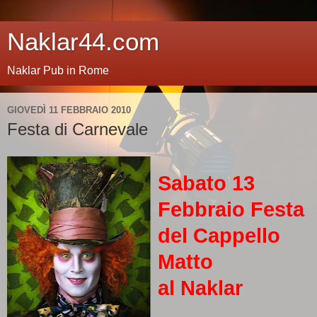
Naklar44.com
Naklar Pub in Rome
GIOVEDÌ 11 FEBBRAIO 2010
Festa di Carnevale
Sabato 13
Febbraio
Festa
del Cappello
Matto
al Naklar