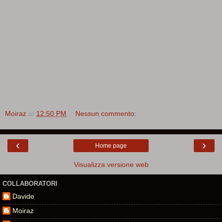
Moiraz
at
12:50 PM
Nessun commento:
‹
›
Home page
Visualizza versione web
COLLABORATORI
Davide
Moiraz