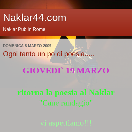
Naklar44.com
Naklar Pub in Rome
DOMENICA 8 MARZO 2009
Ogni tanto un po di poesia.....
GIOVEDI` 19 MARZO
ritorna la poesia al Naklar
"Cane randagio"
vi aspettiamo
!!!