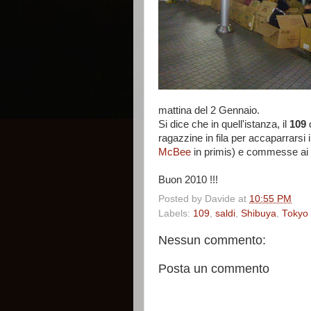
mattina del 2 Gennaio.
Si dice che in quell'istanza, il
109
ragazzine in fila per accaparrarsi i 
McBee
in primis) e commesse ai meg
Buon 2010 !!!
Posted by
Davide
at
10:55 PM
Labels:
109
,
saldi
,
Shibuya
,
Tokyo
Nessun commento:
Posta un commento