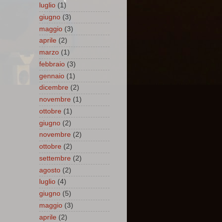
luglio
(1)
giugno
(3)
maggio
(3)
aprile
(2)
marzo
(1)
febbraio
(3)
gennaio
(1)
dicembre
(2)
novembre
(1)
ottobre
(1)
giugno
(2)
novembre
(2)
ottobre
(2)
settembre
(2)
agosto
(2)
luglio
(4)
giugno
(5)
maggio
(3)
aprile
(2)