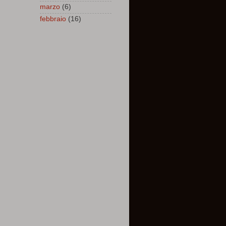
marzo
(6)
febbraio
(16)