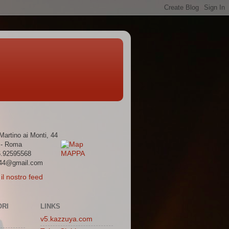
Martino ai Monti, 44
 - Roma
6.92595568
MAPPA
r44@gmail.com
il nostro feed
RI
LINKS
v5.kazzuya.com