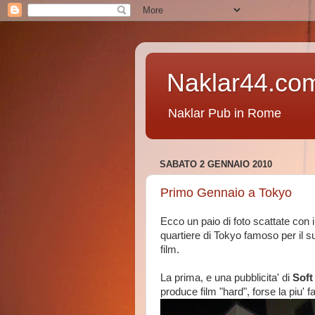
Naklar44.co
Naklar Pub in Rome
SABATO 2 GENNAIO 2010
Primo Gennaio a Tokyo
Ecco un paio di foto scattate con 
quartiere di Tokyo famoso per il su
film.
La prima, e una pubblicita' di
Sof
produce film "hard", forse la piu'