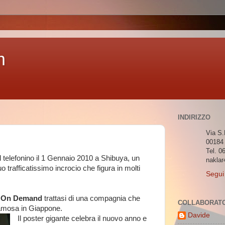
m
INDIRIZZO
Via S.
00184
Tel. 0
il telefonino il 1 Gennaio 2010 a Shibuya, un
nakla
o trafficatissimo incrocio che figura in molti
Segui 
t On Demand
trattasi di una compagnia che
COLLABORATO
 famosa in Giappone.
Davide
Il poster gigante celebra il nuovo anno e