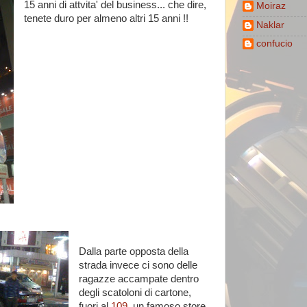
15 anni di attvita' del business... che dire,
Moiraz
tenete duro per almeno altri 15 anni !!
Naklar
confucio
Dalla parte opposta della
strada invece ci sono delle
ragazze accampate dentro
degli scatoloni di cartone,
fuori al
109
, un famoso store