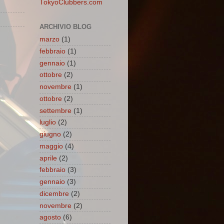
TokyoClubbers.com
ARCHIVIO BLOG
marzo
(1)
febbraio
(1)
gennaio
(1)
ottobre
(2)
novembre
(1)
ottobre
(2)
settembre
(1)
luglio
(2)
giugno
(2)
maggio
(4)
aprile
(2)
febbraio
(3)
gennaio
(3)
dicembre
(2)
novembre
(2)
agosto
(6)